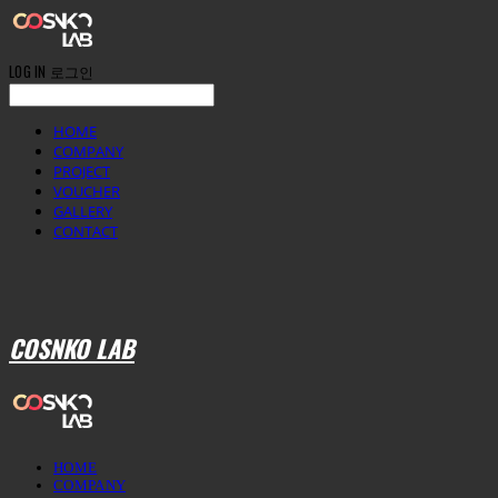
LOG IN
로그인
HOME
COMPANY
PROJECT
VOUCHER
GALLERY
CONTACT
COSNKO LAB
HOME
COMPANY