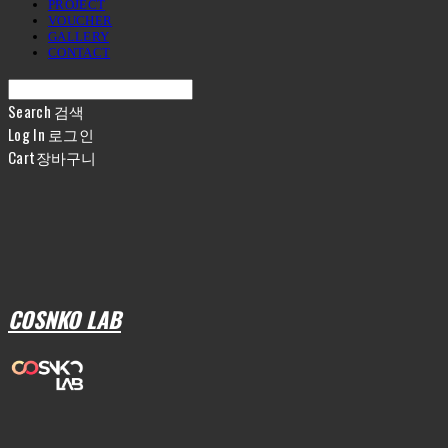
PROJECT
VOUCHER
GALLERY
CONTACT
Search
검색
Log In
로그인
Cart
장바구니
COSNKO LAB