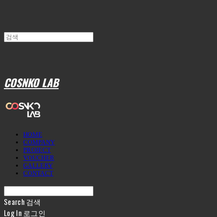
COSNKO LAB
HOME
COMPANY
PROJECT
VOUCHER
GALLERY
CONTACT
Search
검색
Log In
로그인